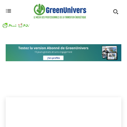
TERRITOIRES
Aides
Appel à projets/candidatures
Fiscalité
Accueil
Politiques publiques
Territoires