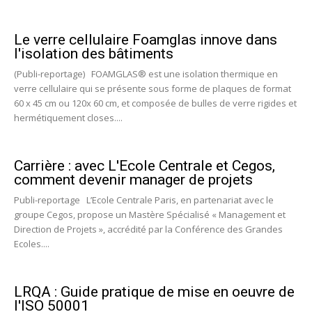
Le verre cellulaire Foamglas innove dans
l'isolation des bâtiments
(Publi-reportage) FOAMGLAS® est une isolation thermique en
verre cellulaire qui se présente sous forme de plaques de format
60 x 45 cm ou 120x 60 cm, et composée de bulles de verre rigides et
hermétiquement closes....
Carrière : avec L'Ecole Centrale et Cegos,
comment devenir manager de projets
Publi-reportage L’Ecole Centrale Paris, en partenariat avec le
groupe Cegos, propose un Mastère Spécialisé « Management et
Direction de Projets », accrédité par la Conférence des Grandes
Ecoles....
LRQA : Guide pratique de mise en oeuvre de
l'ISO 50001