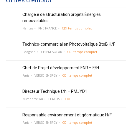
Offres d’emploi
Chargé.e de structuration projets Énergies
renouvelables
Nantes
PNE FRANCE
CDI temps complet
Technico-commercial en Photovoltaïque BtoB H/F
Léognan
CEFEM SOLAR
CDI temps complet
Chef de Projet développement ENR – F/H
Paris
VERSO ENERGY
CDI temps complet
Directeur Technique f/h – PMJYD1
N’importe où
ELATOS
CDI
Responsable environnement et géomatique H/F
Paris
VERSO ENERGY
CDI temps complet