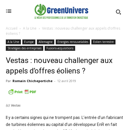
Accueil
A la Une
Vestas : nouveau challenger aux appels d’offres
éoliens ?
A la Une
Europe
Allemagne
Energies renouvelables
Eolien terrestre
Stratégies des entreprises
Fusions-acquisitions
Vestas : nouveau challenger aux
appels d’offres éoliens ?
Par
Romain Chicheportiche
-
12 avril 2019
(c) Vestas
Il y a certains signes qui ne trompent pas. L’entrée d’un fabricant
de turbines éoliennes au capital d’un développeur EnR en fait