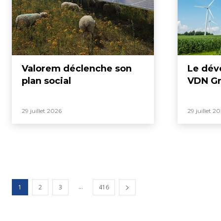
Valorem déclenche son
Le dév
plan social
VDN Gr
29 juillet 2026
29 juillet 2
...
1
2
3
416