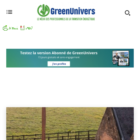
ROYAUME-UNI
Allemagne
Autriche
Belgique
Bulgarie
Danemark
Accueil
Europe
Royaume-Uni