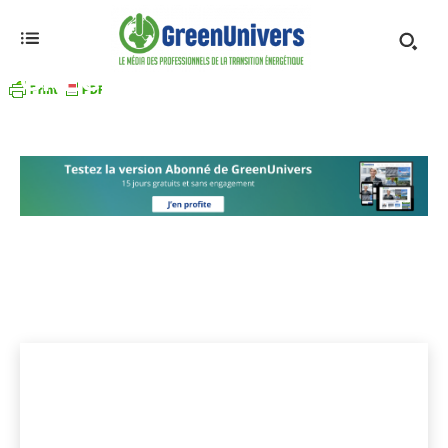
GRÈCE
Allemagne
Autriche
Belgique
Bulgarie
Danemark
Accueil
Europe
Grèce