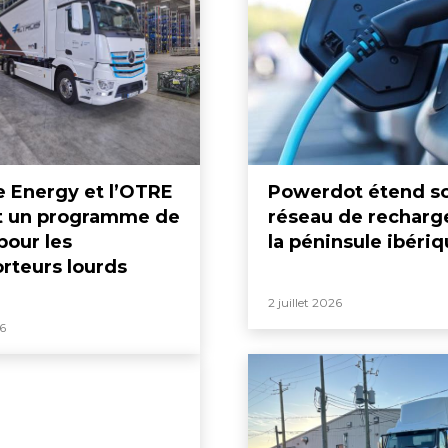
 Energy et l’OTRE
Powerdot étend s
t un programme de
réseau de recharg
pour les
la péninsule ibéri
orteurs lourds
2 juillet 2026
26