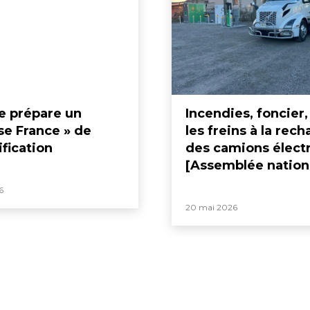
ée prépare un
Incendies, foncier,
se France » de
les freins à la rec
ification
des camions élect
[Assemblée nation
6
20 mai 2026