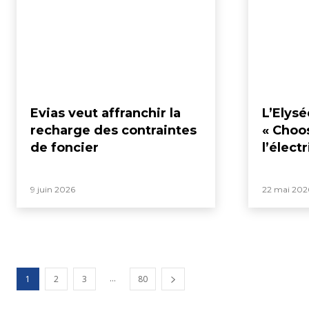
Evias veut affranchir la
L’Elys
recharge des contraintes
« Choo
de foncier
l’électr
9 juin 2026
22 mai 202
...
1
2
3
80