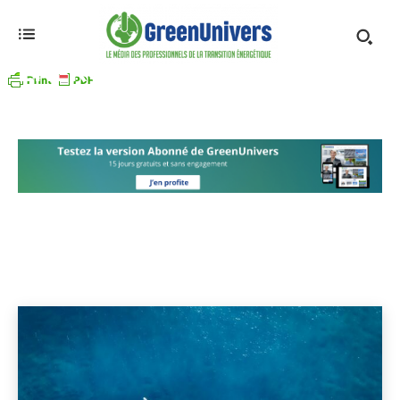
ENERGIES MARINES
Agrocarburants
Autoconsommation
Autres énergies
Accueil
Energies renouvelables
Energies marines