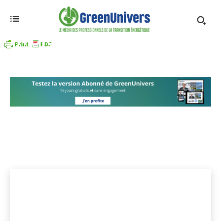
HYDROÉLECTRICITÉ
Agrocarburants
Autoconsommation
Autres énergies
Accueil
Energies renouvelables
Hydroélectricité