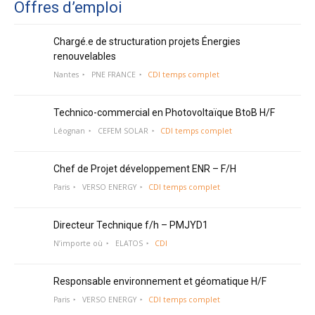
Offres d’emploi
Chargé.e de structuration projets Énergies
renouvelables
Nantes
PNE FRANCE
CDI temps complet
Technico-commercial en Photovoltaïque BtoB H/F
Léognan
CEFEM SOLAR
CDI temps complet
Chef de Projet développement ENR – F/H
Paris
VERSO ENERGY
CDI temps complet
Directeur Technique f/h – PMJYD1
N’importe où
ELATOS
CDI
Responsable environnement et géomatique H/F
Paris
VERSO ENERGY
CDI temps complet