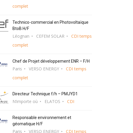
complet
Technico-commercial en Photovoltaïque
BtoB H/F
Léognan
CEFEM SOLAR
CDI temps
complet
Chef de Projet développement ENR – F/H
Paris
VERSO ENERGY
CDI temps
complet
Directeur Technique f/h – PMJYD1
N’importe où
ELATOS
CDI
Responsable environnement et
géomatique H/F
Paris
VERSO ENERGY
CDI temps