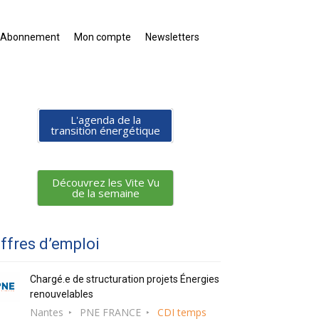
Abonnement
Mon compte
Newsletters
L'agenda de la
transition énergétique
Découvrez les Vite Vu
de la semaine
ffres d’emploi
Chargé.e de structuration projets Énergies
renouvelables
Nantes
PNE FRANCE
CDI temps