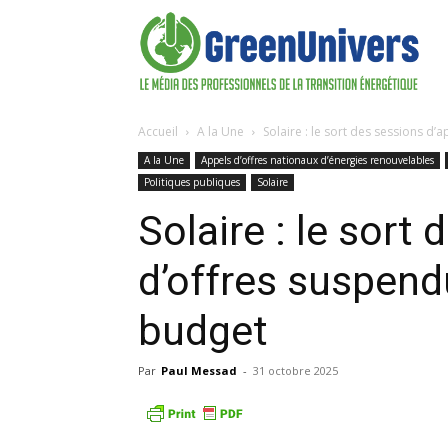
Accueil
A la Une
Solaire : le sort des sessions d’
A la Une
Appels d’offres nationaux d’énergies renouvelables
Politiques publiques
Solaire
Solaire : le sort
d’offres suspend
budget
Par
Paul Messad
-
31 octobre 2025