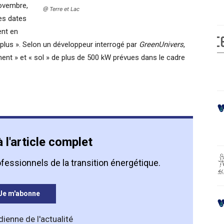
novembre,
@ Terre et Lac
les dates
ent en
lus ». Selon un développeur interrogé par
GreenUnivers
,
ment » et « sol » de plus de 500 kW prévues dans le cadre
 l'article complet
fessionnels de la transition énergétique.
Je m'abonne
dienne de l'actualité