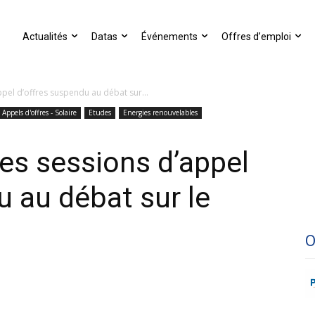
Actualités
Datas
Événements
Offres d’emploi
appel d’offres suspendu au débat sur...
Appels d'offres - Solaire
Etudes
Energies renouvelables
 des sessions d’appel
u au débat sur le
O