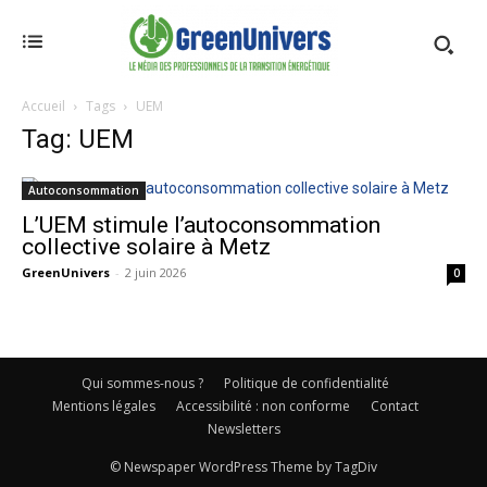
Accueil
Tags
UEM
Tag: UEM
Autoconsommation
L’UEM stimule l’autoconsommation
collective solaire à Metz
GreenUnivers
-
2 juin 2026
0
Qui sommes-nous ?
Politique de confidentialité
Mentions légales
Accessibilité : non conforme
Contact
Newsletters
© Newspaper WordPress Theme by TagDiv