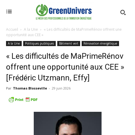
Accueil
A la Une
« Les difficultés de MaPrimeRénov offrent une
opportunité aux CEE »
A la Une
Politiques publiques
Bâtiment vert
Rénovation énergétique
« Les difficultés de MaPrimeRénov
offrent une opportunité aux CEE »
[Frédéric Utzmann, Effy]
Par
Thomas Blosseville
-
29 juin 2026