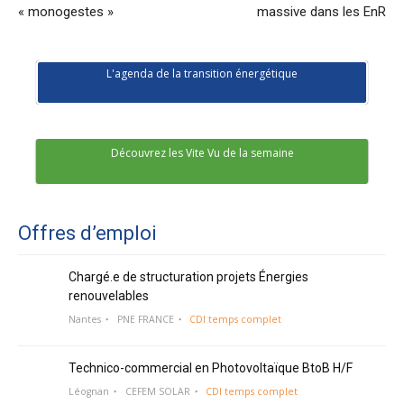
« monogestes »
massive dans les EnR
L'agenda de la transition énergétique
Découvrez les Vite Vu de la semaine
Offres d’emploi
Chargé.e de structuration projets Énergies
renouvelables
Nantes
PNE FRANCE
CDI temps complet
Technico-commercial en Photovoltaïque BtoB H/F
Léognan
CEFEM SOLAR
CDI temps complet