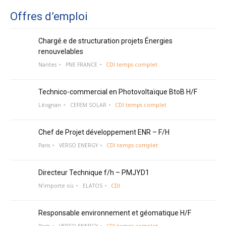
Offres d’emploi
Chargé.e de structuration projets Énergies
renouvelables
Nantes
PNE FRANCE
CDI temps complet
Technico-commercial en Photovoltaïque BtoB H/F
Léognan
CEFEM SOLAR
CDI temps complet
Chef de Projet développement ENR – F/H
Paris
VERSO ENERGY
CDI temps complet
Directeur Technique f/h – PMJYD1
N’importe où
ELATOS
CDI
Responsable environnement et géomatique H/F